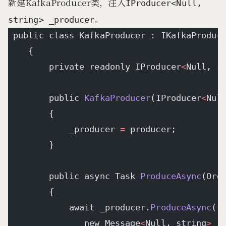
新建KafkaProducer类，注入
IProducer<Null,
。
string> _producer
 public class KafkaProducer : IKafkaProduc
    {
        private readonly IProducer
<
Null, s
        public 
KafkaProducer
(IProducer
<
Nul
        {
            _producer 
=
 producer;
        }
        public async Task 
ProduceAsync
(Ord
        {
            await _producer.
ProduceAsync
(
"
               new Message
<
Null, string
>