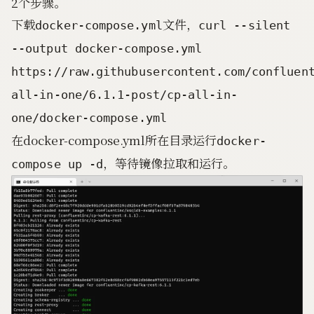
2个步骤。
下载
文件，
docker-compose.yml
curl --silent
--output docker-compose.yml
https://raw.githubusercontent.com/confluen
all-in-one/6.1.1-post/cp-all-in-
one/docker-compose.yml
在docker-compose.yml所在目录运行
docker-
，等待镜像拉取和运行。
compose up -d