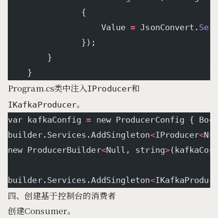
               {
                   Value 
=
 JsonConvert.
Ser
               });
        }
    }
Program.cs类中注入
和
IProducer
。
IKafkaProducer
var kafkaConfig 
=
 new ProducerConfig { Boo
builder.Services.AddSingleton
<
IProducer
<
Nu
new ProducerBuilder
<
Null, string
>
(kafkaCon
builder.Services.AddSingleton
<
IKafkaProduc
四、创建基于控制台的消费者
创建Consumer。