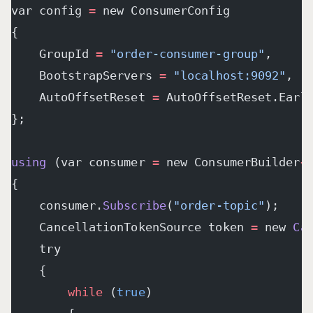
var config 
=
 new ConsumerConfig
{
    GroupId 
=
 "order-consumer-group"
,
    BootstrapServers 
=
 "localhost:9092"
,
    AutoOffsetReset 
=
 AutoOffsetReset.Earl
};
using
 (var consumer 
=
 new ConsumerBuilder
<
{
    consumer.
Subscribe
(
"order-topic"
);
    CancellationTokenSource token 
=
 new 
Ca
    try
    {
        while
 (
true
)