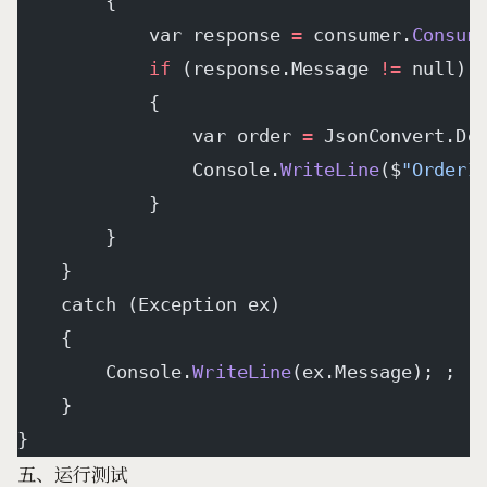
        {
            var response 
=
 consumer.
Consum
            if
 (response.Message 
!=
 null)
            {
                var order 
=
 JsonConvert.De
                Console.
WriteLine
($
"OrderI
            }
        }
    }
    catch (Exception ex)
    {
        Console.
WriteLine
(ex.Message); ;
    }
}
五、运行测试